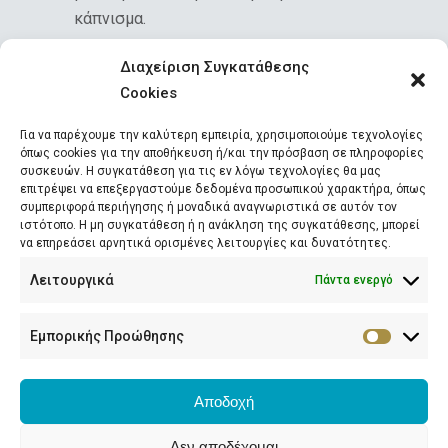
κάπνισμα.
Διαχείριση Συγκατάθεσης
Cookies
Για να παρέχουμε την καλύτερη εμπειρία, χρησιμοποιούμε τεχνολογίες
όπως cookies για την αποθήκευση ή/και την πρόσβαση σε πληροφορίες
συσκευών. Η συγκατάθεση για τις εν λόγω τεχνολογίες θα μας
επιτρέψει να επεξεργαστούμε δεδομένα προσωπικού χαρακτήρα, όπως
συμπεριφορά περιήγησης ή μοναδικά αναγνωριστικά σε αυτόν τον
ιστότοπο. Η μη συγκατάθεση ή η ανάκληση της συγκατάθεσης, μπορεί
να επηρεάσει αρνητικά ορισμένες λειτουργίες και δυνατότητες.
ΔΗΜΗΤΡΑ Κ. ΜΑΡΑΓΙΑΝΝΗ
Λειτουργικά
Πάντα ενεργό
Ιατρός Αναισθησιολόγος, Αλγολόγος
Facebook
Twitter
YouTube
Linkedin
Pinterest
Instagram
Εμπορικής Προώθησης
Ιωάννου Σταΐκου 2, Αγρίνιο
Αποδοχή
2641058995 - 6944604073
Δεν αποδέχομαι