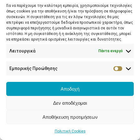
2641058995 - 6944604073
Για να παρέχουμε την καλύτερη εμπειρία, χρησιμοποιούμε τεχνολογίες
όπως cookies για την αποθήκευση ή/και την πρόσβαση σε πληροφορίες
maragiannid@hotmail.com
συσκευών. Η συγκατάθεση για τις εν λόγω τεχνολογίες θα μας
επιτρέψει να επεξεργαστούμε δεδομένα προσωπικού χαρακτήρα, όπως
συμπεριφορά περιήγησης ή μοναδικά αναγνωριστικά σε αυτόν τον
ιστότοπο. Η μη συγκατάθεση ή η ανάκληση της συγκατάθεσης, μπορεί
να επηρεάσει αρνητικά ορισμένες λειτουργίες και δυνατότητες.
© maragianni.gr 2023
Λειτουργικά
Πάντα ενεργό
Εμπορικής Προώθησης
Αποδοχή
Δεν αποδέχομαι
Αποθήκευση προτιμήσεων
Πολιτική Cookies