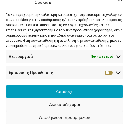
Cookies
Για να παρέχουμε την καλύτερη εμπειρία, χρησιμοποιούμε τεχνολογίες
όπως cookies για την αποθήκευση ή/και την πρόσβαση σε πληροφορίες
συσκευών. Η συγκατάθεση για τις εν λόγω τεχνολογίες θα μας
επιτρέψει να επεξεργαστούμε δεδομένα προσωπικού χαρακτήρα, όπως
συμπεριφορά περιήγησης ή μοναδικά αναγνωριστικά σε αυτόν τον
ιστότοπο. Η μη συγκατάθεση ή η ανάκληση της συγκατάθεσης, μπορεί
να επηρεάσει αρνητικά ορισμένες λειτουργίες και δυνατότητες.
ΔΗΜΗΤΡΑ Κ. ΜΑΡΑΓΙΑΝΝΗ
Λειτουργικά
Πάντα ενεργό
Ιατρός Αναισθησιολόγος, Αλγολόγος
Facebook
Twitter
YouTube
Linkedin
Pinterest
Instagram
Εμπορικής Προώθησης
Ιωάννου Σταΐκου 2, Αγρίνιο
Αποδοχή
2641058995 - 6944604073
Δεν αποδέχομαι
maragiannid@hotmail.com
Αποθήκευση προτιμήσεων